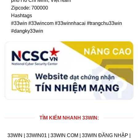
phố Hồ Chí Minh, Việt Nam
Zipcode: 700000
Hashtags
#33win #33wincom #33winnhacai #trangchu33win
#dangky33win
TÌM KIẾM NHANH 33WIN:
33WIN | 33WIN01 | 33WIN COM | 33WIN ĐĂNG NHẬP |