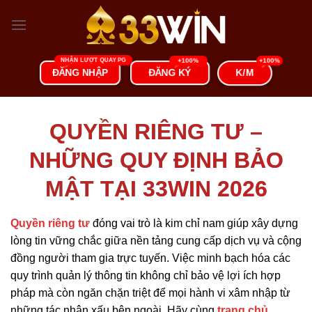
Chuyển
đến
nội
dung
K/M
ĐĂNG NHẬP
ĐĂNG KÝ
QUYỀN RIÊNG TƯ –
NHỮNG QUY ĐỊNH BẢO
MẬT TẠI 33WIN 2026
Quyền riêng tư
đóng vai trò là kim chỉ nam giúp xây dựng
lòng tin vững chắc giữa nền tảng cung cấp dịch vụ và cộng
đồng người tham gia trực tuyến. Việc minh bạch hóa các
quy trình quản lý thông tin không chỉ bảo vệ lợi ích hợp
pháp mà còn ngăn chặn triệt để mọi hành vi xâm nhập từ
những tác nhân xấu bên ngoài. Hãy cùng
trang chủ