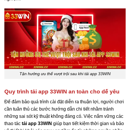
Tận hưởng ưu thế vượt trội sau khi tải app 33WIN
Quy trình tải app 33WIN an toàn cho dế yêu
Để đảm bảo quá trình cài đặt diễn ra thuận lợi, người chơi
cần tuân thủ các bước hướng dẫn chi tiết nhằm tránh
những sai sót kỹ thuật không đáng có. Việc nắm vững các
thao tác
tải app 33WIN
giúp bạn tiết kiệm thời gian và bảo