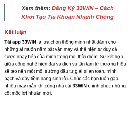
Xem thêm:
Đăng Ký 33WIN – Cách
Khởi Tạo Tài Khoản Nhanh Chóng
Kết luận
Tải app 33WIN
là lựa chọn thông minh nhất dành cho
những ai muốn nắm bắt vận may và thể hiện tư duy cá
cược nhạy bén của mình trong mọi thời điểm. Sự kết hợp
giữa công nghệ hiện đại và dịch vụ tận tâm từ thương hiệu
sẽ tạo nên một môi trường đầu tư giải trí an toàn, minh
bạch và đầy tiềm năng sinh lời. Chúc các bạn luôn gặp
nhiều may mắn khi cùng nhà cái
33WIN
chinh phục những
cột mốc lợi nhuận mới.