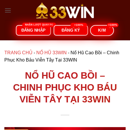
Chuyển
đến
nội
dung
K/M
ĐĂNG NHẬP
ĐĂNG KÝ
TRANG CHỦ
-
NỔ HŨ 33WIN
-
Nổ Hũ Cao Bồi – Chinh
Phục Kho Báu Viễn Tây Tại 33WIN
NỔ HŨ CAO BỒI –
CHINH PHỤC KHO BÁU
VIỄN TÂY TẠI 33WIN