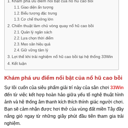
Khám phá ưu điểm nổi bật của nổ hũ cao bồi
Giao diện ấn tượng
Biểu tượng đặc trưng
Cơ chế thưởng lớn
Chiến thuật làm chủ vòng quay nổ hũ cao bồi
Quản lý ngân sách
Lựa chọn thời điểm
Mẹo săn hiệu quả
Giữ vững tâm lý
Lợi thế khi trải nghiệm nổ hũ cao bồi tại hệ thống 33Win
Kết luận
Khám phá ưu điểm nổi bật của nổ hũ cao bồi
Sự lôi cuốn của siêu phẩm giải trí này của sân chơi
33Win
đến từ việc kết hợp hoàn hảo giữa yếu tố nghệ thuật hình
ảnh và hệ thống âm thanh kích thích thính giác người chơi.
Bạn sẽ cảm nhận được hơi thở của vùng đất miền Tây đầy
nắng gió ngay từ những giây phút đầu tiên tham gia trải
nghiệm.