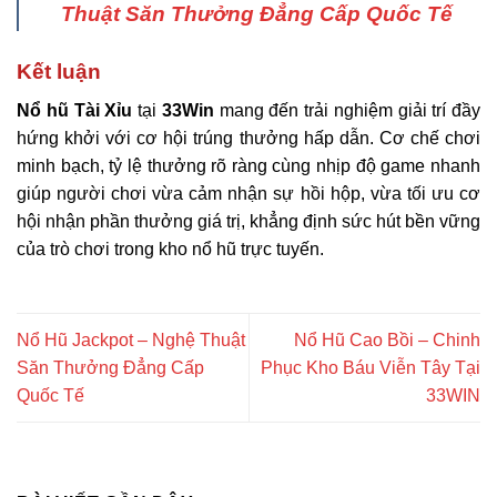
Thuật Săn Thưởng Đẳng Cấp Quốc Tế
Kết luận
Nổ hũ Tài Xỉu
tại
33Win
mang đến trải nghiệm giải trí đầy
hứng khởi với cơ hội trúng thưởng hấp dẫn. Cơ chế chơi
minh bạch, tỷ lệ thưởng rõ ràng cùng nhịp độ game nhanh
giúp người chơi vừa cảm nhận sự hồi hộp, vừa tối ưu cơ
hội nhận phần thưởng giá trị, khẳng định sức hút bền vững
của trò chơi trong kho nổ hũ trực tuyến.
Nổ Hũ Jackpot – Nghệ Thuật
Nổ Hũ Cao Bồi – Chinh
Săn Thưởng Đẳng Cấp
Phục Kho Báu Viễn Tây Tại
Quốc Tế
33WIN