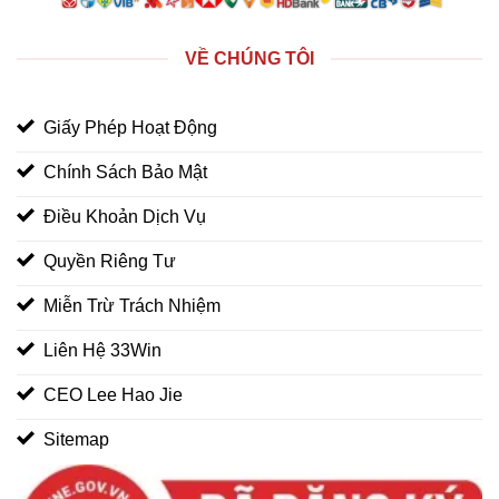
VỀ CHÚNG TÔI
Giấy Phép Hoạt Động
Chính Sách Bảo Mật
Điều Khoản Dịch Vụ
Quyền Riêng Tư
Miễn Trừ Trách Nhiệm
Liên Hệ 33Win
CEO Lee Hao Jie
Sitemap