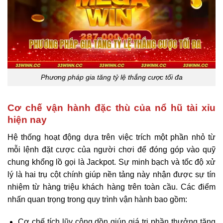
Phương pháp gia tăng tỷ lệ thắng cược tối đa
Cơ chế vận hành đặc thù của nổ hũ tài xỉu
hiện nay
Hệ thống hoạt động dựa trên việc trích một phần nhỏ từ
mỗi lệnh đặt cược của người chơi để đóng góp vào quỹ
chung khổng lồ gọi là Jackpot. Sự minh bạch và tốc độ xử
lý là hai trụ cột chính giúp nền tảng này nhận được sự tín
nhiệm từ hàng triệu khách hàng trên toàn cầu. Các điểm
nhấn quan trọng trong quy trình vận hành bao gồm:
Cơ chế tích lũy cộng dồn giúp giá trị phần thưởng tăng