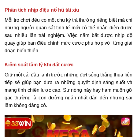
Phân tích nhịp điệu nổ hũ tài xỉu
Mỗi trò chơi đều có một chu kỳ trả thưởng riêng biệt mà chỉ
những người quan sát tinh tế mới có thể nhận diện được
sau nhiều lần trải nghiệm. Việc nắm bắt được nhịp độ
quay giúp bạn điều chỉnh mức cược phù hợp với từng giai
đoạn biến thiên.
Kiểm soát tâm lý khi đặt cược
Giữ một cái đầu lạnh trước những đợt sóng thắng thua liên
tiếp sẽ giúp bạn đưa ra những quyết định sáng suốt và
mang tính chiến lược cao. Sự nóng nảy hay ham muốn gỡ
gạc thường là con đường ngắn nhất dẫn đến những sai
lầm không đáng có.