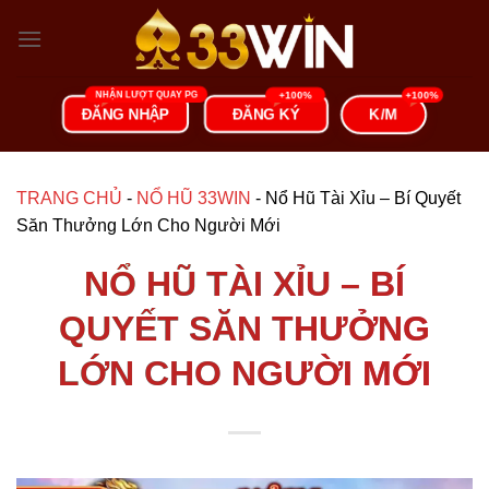
Chuyển
đến
nội
dung
ĐĂNG NHẬP
ĐĂNG KÝ
K/M
TRANG CHỦ
-
NỔ HŨ 33WIN
-
Nổ Hũ Tài Xỉu – Bí Quyết
Săn Thưởng Lớn Cho Người Mới
NỔ HŨ TÀI XỈU – BÍ
QUYẾT SĂN THƯỞNG
LỚN CHO NGƯỜI MỚI