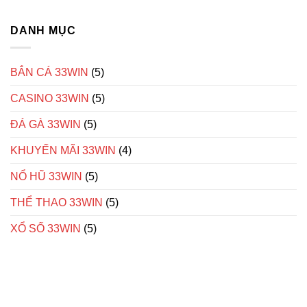
Mẹo
Rộn
Hệ
Soi
Ràng
Thống
Cầu
DANH MỤC
Quà
Giúp
Tặng
Bạn
Cùng
Chinh
33WIN
BẮN CÁ 33WIN
(5)
Phục
Mọi
CASINO 33WIN
(5)
Giải
Thưởng
Lớn
ĐÁ GÀ 33WIN
(5)
KHUYẾN MÃI 33WIN
(4)
NỔ HŨ 33WIN
(5)
THỂ THAO 33WIN
(5)
XỔ SỐ 33WIN
(5)